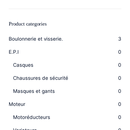
Product categories
Boulonnerie et visserie.
3
E.P.I
0
Casques
0
Chaussures de sécurité
0
Masques et gants
0
Moteur
0
Motoréducteurs
0