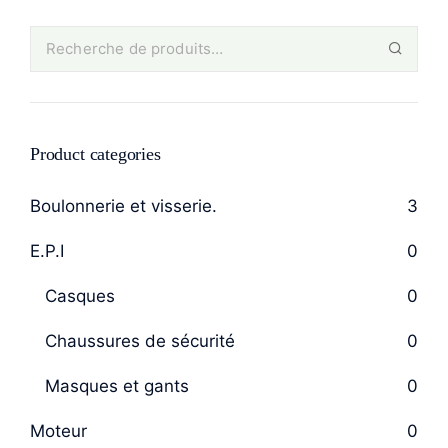
Product categories
Boulonnerie et visserie.
3
E.P.I
0
Casques
0
Chaussures de sécurité
0
Masques et gants
0
Moteur
0