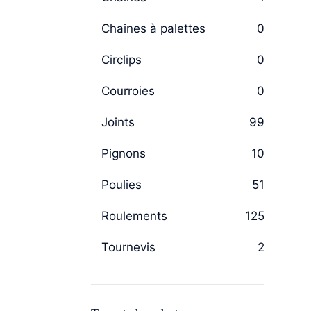
Chaines à palettes
0
Circlips
0
Courroies
0
Joints
99
Pignons
10
Poulies
51
Roulements
125
Tournevis
2