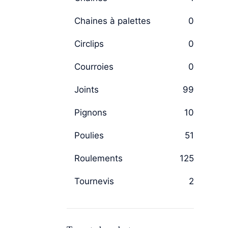
Chaines à palettes
0
Circlips
0
Courroies
0
Joints
99
Pignons
10
Poulies
51
Roulements
125
Tournevis
2