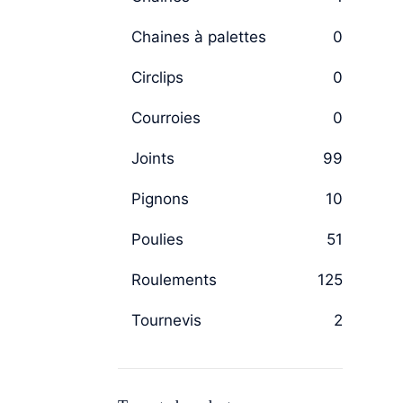
Chaines à palettes
0
Circlips
0
Courroies
0
Joints
99
Pignons
10
Poulies
51
Roulements
125
Tournevis
2