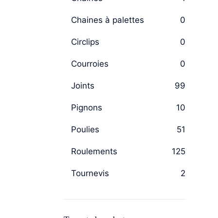
Chaines à palettes
0
Circlips
0
Courroies
0
Joints
99
Pignons
10
Poulies
51
Roulements
125
Tournevis
2